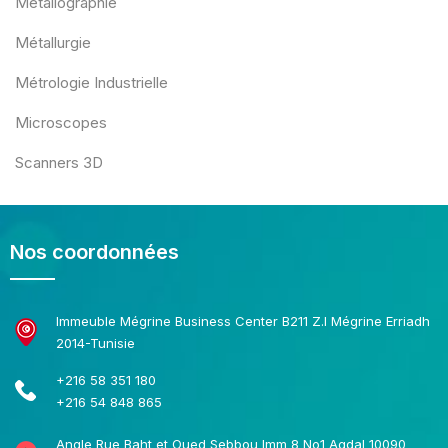
Métallographie
Métallurgie
Métrologie Industrielle
Microscopes
Scanners 3D
Nos coordonnées
Immeuble Mégrine Business Center B211 Z.I Mégrine Erriadh
2014-Tunisie
+216 58 351 180
+216 54 848 865
Angle Rue Baht et Oued Sebbou Imm 8 No1 Agdal 10090