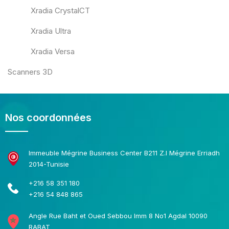
Xradia CrystalCT
Xradia Ultra
Xradia Versa
Scanners 3D
Nos coordonnées
Immeuble Mégrine Business Center B211 Z.I Mégrine Erriadh
2014-Tunisie
+216 58 351 180
+216 54 848 865
Angle Rue Baht et Oued Sebbou Imm 8 No1 Agdal 10090
RABAT