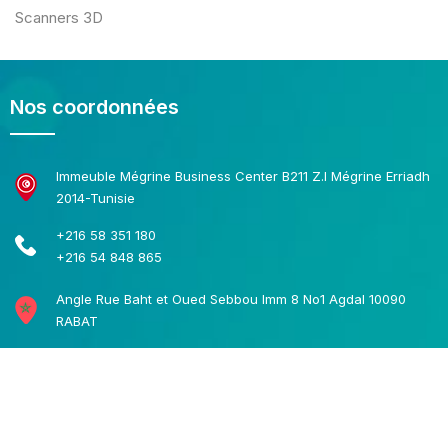
Scanners 3D
Nos coordonnées
Immeuble Mégrine Business Center B211 Z.I Mégrine Erriadh
2014-Tunisie
+216 58 351 180
+216 54 848 865
Angle Rue Baht et Oued Sebbou Imm 8 No1 Agdal 10090
RABAT
+212 06 44 766 163
+212 54 848 865
contact@b4-print.com