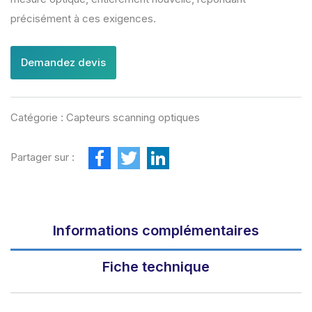
précisément à ces exigences.
Demandez devis
Catégorie :
Capteurs scanning optiques
F
T
L
Partager sur :
a
w
i
c
i
n
e
t
k
b
t
e
o
e
d
o
r
I
Informations complémentaires
k
n
Fiche technique