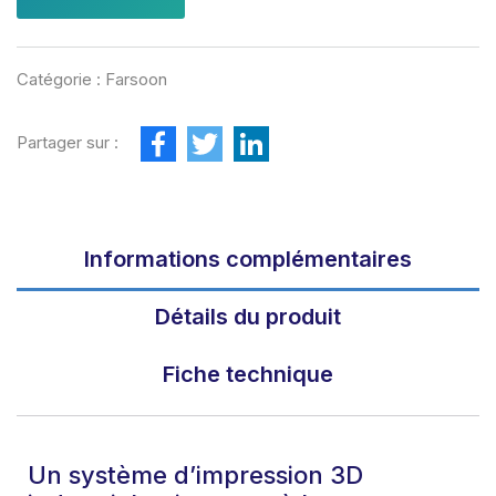
Catégorie :
Farsoon
F
T
L
Partager sur :
a
w
i
c
i
n
e
t
k
b
t
e
o
e
d
o
r
I
Informations complémentaires
k
n
Détails du produit
Fiche technique
Un système d’impression 3D