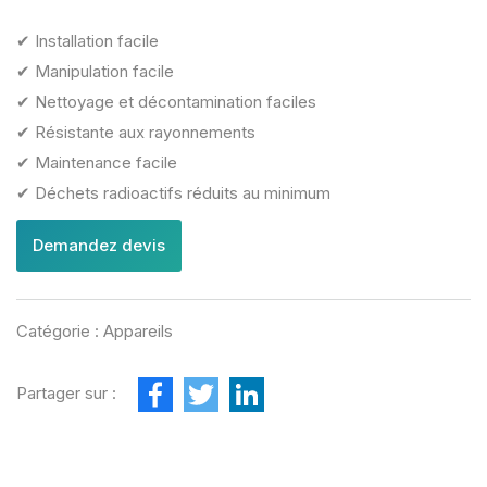
✔ Installation facile
✔ Manipulation facile
✔ Nettoyage et décontamination faciles
✔ Résistante aux rayonnements
✔ Maintenance facile
✔ Déchets radioactifs réduits au minimum
Demandez devis
Catégorie :
Appareils
F
T
L
Partager sur :
a
w
i
c
i
n
e
t
k
b
t
e
o
e
d