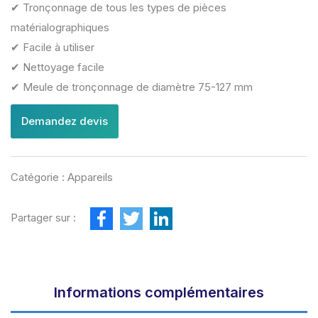
✔ Tronçonnage de tous les types de pièces
matérialographiques
✔ Facile à utiliser
✔ Nettoyage facile
✔ Meule de tronçonnage de diamètre 75-127 mm
Demandez devis
Catégorie :
Appareils
F
T
L
Partager sur :
a
w
i
c
i
n
e
t
k
b
t
e
o
e
d
o
r
I
Informations complémentaires
k
n