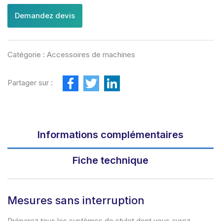
Demandez devis
Catégorie :
Accessoires de machines
F
T
L
Partager sur :
a
w
i
c
i
n
e
t
k
b
t
e
o
e
d
o
r
I
Informations complémentaires
k
n
Fiche technique
Mesures sans interruption
Préparez tous les systèmes de stylet dont vous aurez