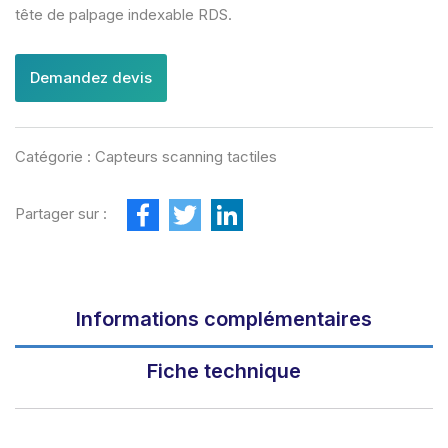
tête de palpage indexable RDS.
Demandez devis
Catégorie :
Capteurs scanning tactiles
F
T
L
Partager sur :
a
w
i
c
i
n
e
t
k
b
t
e
o
e
d
o
r
I
Informations complémentaires
k
n
Fiche technique