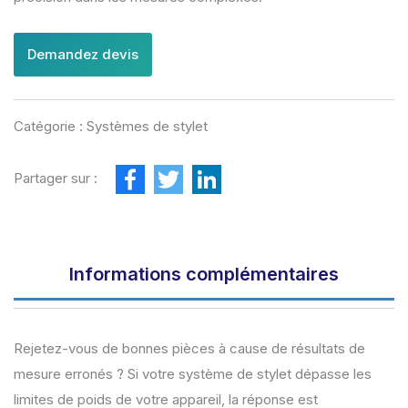
Demandez devis
Catégorie :
Systèmes de stylet
F
T
L
Partager sur :
a
w
i
c
i
n
e
t
k
b
t
e
o
e
d
o
r
I
Informations complémentaires
k
n
Rejetez-vous de bonnes pièces à cause de résultats de
mesure erronés ? Si votre système de stylet dépasse les
limites de poids de votre appareil, la réponse est