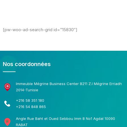
[pw-woo-ad-search-grid id=”15830″]
Nos coordonnées
Immeuble Mégrine Business Center B211 Z.I Mégrine Erriadh
2014-Tunisie
+216 58 351 180
+216 54 848 865
Angle Rue Baht et Oued Sebbou Imm 8 No1 Agdal 10090
RABAT