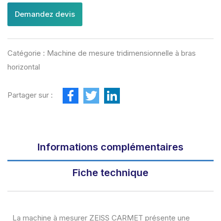
Demandez devis
Catégorie :
Machine de mesure tridimensionnelle à bras
horizontal
F
T
L
Partager sur :
a
w
i
c
i
n
e
t
k
b
t
e
o
e
d
o
r
I
Informations complémentaires
k
n
Fiche technique
La machine à mesurer ZEISS CARMET présente une