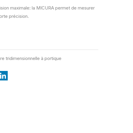
ision maximale: la MICURA permet de mesurer
orte précision.
 tridimensionnelle à portique
L
i
n
k
e
d
I
n