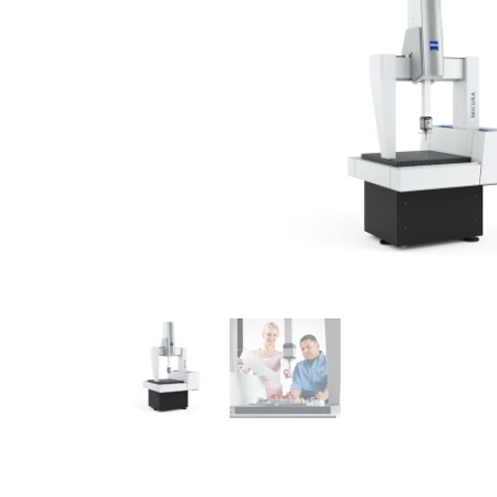
Machin
Machin