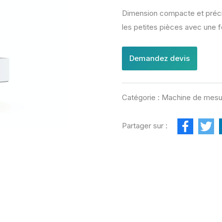
e de mesure tridimensionnelle grand volume
Dimension compacte et préc
e de mesure tridimensionnelle à bras horizontal
les petites pièces avec une f
Demandez devis
Catégorie :
Machine de mesure
F
T
Partager sur :
a
w
c
i
e
t
b
t
o
e
o
r
k