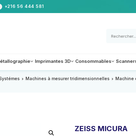
+216 56 444 581
étallographie
Imprimantes 3D
Consommables
Scanner
Systémes
Machines à mesurer tridimensionnelles
Machine d
Appareils
Equipements
Accessoires
Accessoires
Equipements
Equipements
e de mesure tridimensionnelle à portique
aux
Accessoires
ZEISS MICURA
e de mesure tridimensionnelle d’atelier
Logiciel