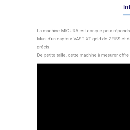
In
La machine MICURA est conçue pour répondre a
Muni d’un capteur VAST XT gold de ZEISS et de
précis.
De petite taille, cette machine à mesurer offre