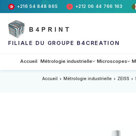
+216 54 848 865
+212 06 44 766 163
FILIALE DU GROUPE B4CREATION
Accueil
Métrologie industrielle
Microscopes
M
Accueil
Métrologie industrielle
ZEISS
Appareils
Accessoires
Equipements
Machin
Matéri
Machin