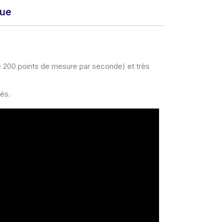
que
e 200 points de mesure par seconde) et très
ués.