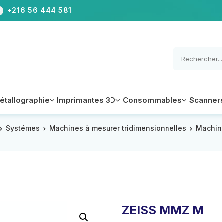
+216 56 444 581
étallographie
Imprimantes 3D
Consommables
Scanner
Systémes
Machines à mesurer tridimensionnelles
Machin
Appareils
Equipements
Accessoires
Accessoires
Equipements
Equipements
e de mesure tridimensionnelle à portique
aux
Accessoires
ZEISS MMZ M
e de mesure tridimensionnelle d’atelier
Logiciel