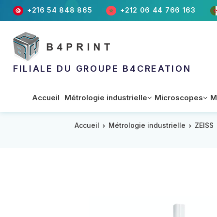
+216 54 848 865
+212 06 44 766 163
FILIALE DU GROUPE B4CREATION
Accueil
Métrologie industrielle
Microscopes
M
Accueil
Métrologie industrielle
ZEISS
Appareils
Accessoires
Equipements
Machin
Matéri
Machin