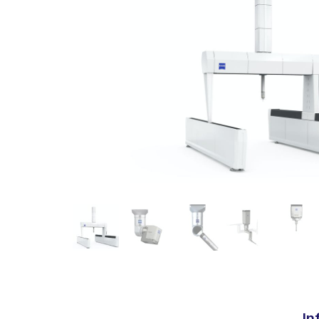
Machin
Machin
In