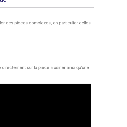
er des pièces complexes, en particulier celles
irectement sur la pièce à usiner ainsi qu’une