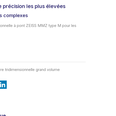
 précision les plus élevées
es complexes
ionnelle à pont ZEISS MMZ type M pour les
e tridimensionnelle grand volume
L
i
n
k
e
d
I
n
que