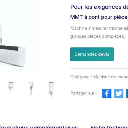
e de mesure tridimensionnelle grand volume
Pour les exigences de
e de mesure tridimensionnelle à bras horizontal
MMT à pont pour pièc
Machine à mesurer tridimens
grandes pièces complexes.
Demandez devis
Catégorie :
Machine de mesur
F
T
Partager sur :
a
w
c
i
e
t
b
t
o
e
o
r
k
formations complémentaires
Fiche techni