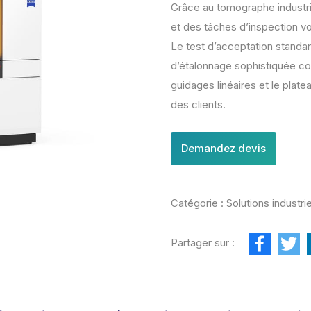
Grâce au tomographe industri
e de mesure tridimensionnelle grand volume
e de mesure tridimensionnelle à bras horizontal
et des tâches d’inspection 
Le test d’acceptation standa
d’étalonnage sophistiquée con
guidages linéaires et le plat
des clients.
Demandez devis
Catégorie :
Solutions industr
F
T
Partager sur :
a
w
c
i
e
t
b
t
o
e
o
r