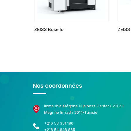
ZEISS Bosello
ZEISS
LIRE LA SUITE
LIRE L
Nos coordonnées
Immeuble Mégrine Business Center B211 Z.I
Mégrine Erriadh 2014-Tunisie
+216 58 351 180
+216 54 848 865