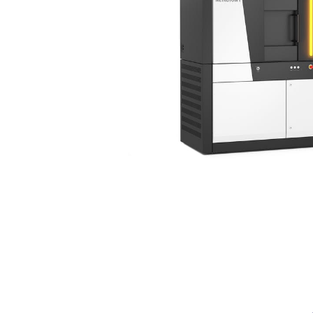
Machin
Machin