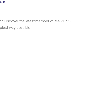
que
n
ex? Discover the latest member of the ZEISS
plest way possible.