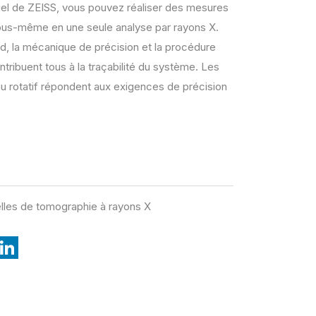
el de ZEISS, vous pouvez réaliser des mesures
vous-même en une seule analyse par rayons X.
rd, la mécanique de précision et la procédure
tribuent tous à la traçabilité du système. Les
eau rotatif répondent aux exigences de précision
ielles de tomographie à rayons X
L
i
n
k
e
d
I