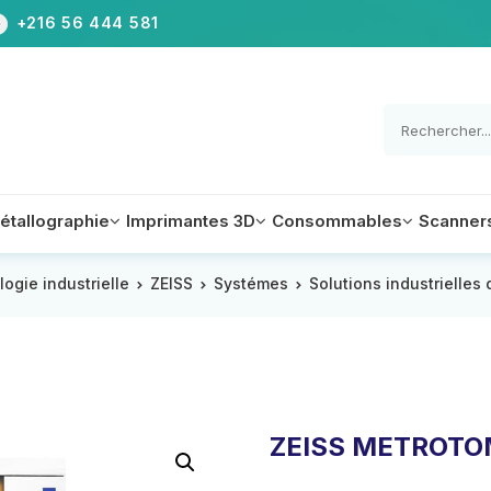
+216 56 444 581
étallographie
Imprimantes 3D
Consommables
Scanner
logie industrielle
ZEISS
Systémes
Solutions industrielles
Appareils
Equipements
Accessoires
Accessoires
Equipements
Equipements
ZEISS METROT
e de mesure tridimensionnelle à portique
aux
Accessoires
e de mesure tridimensionnelle d’atelier
Logiciel