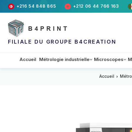
+216 54 848 865
+212 06 44 766 163
FILIALE DU GROUPE B4CREATION
Accueil
Métrologie industrielle
Microscopes
M
Accueil
Métro
Appareils
Accessoires
Equipements
Machin
Matéri
Machin