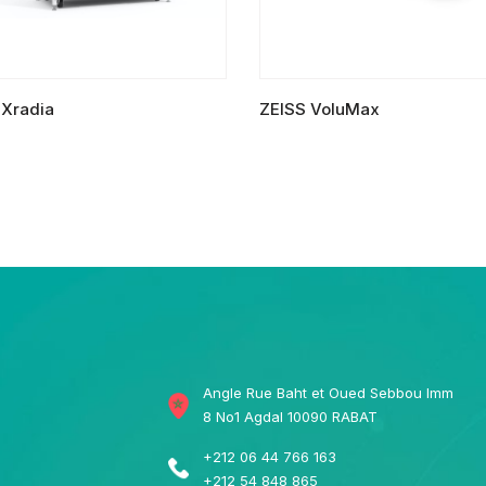
 Xradia
ZEISS VoluMax
A SUITE
LIRE LA SUITE
Angle Rue Baht et Oued Sebbou Imm
8 No1 Agdal 10090 RABAT
+212 06 44 766 163
+212 54 848 865